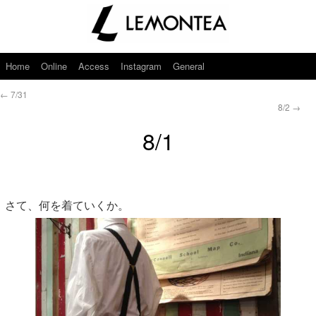
Home
Online
Access
Instagram
General
←
7/31
8/2
→
8/1
さて、何を着ていくか。