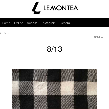
Home
Online
Access
Instagram
General
←
8/12
8/14
→
8/13