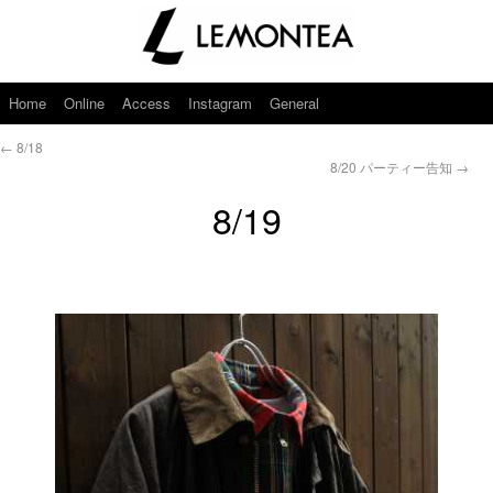
Home
Online
Access
Instagram
General
←
8/18
8/20 パーティー告知
→
8/19