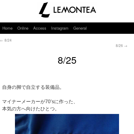
Home
Online
Access
Instagram
General
←
8/24
8/26
→
8/25
自身の脚で自立する装備品。
マイナーメーカーが70’sに作った、
本気の方へ向けたひとつ。