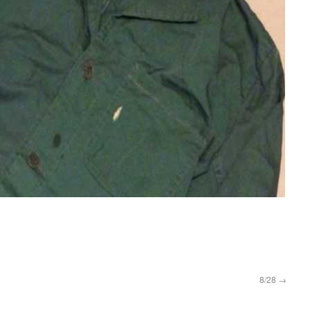
8/28
→