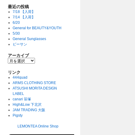
最近の投稿
7/18 【入荷】
7/14 【入荷】
6/20
General for BEAUTY&YOUTH
5/30
General Sunglasses
ビーサン
アーカイブ
リンク
444quad
ARMS CLOTHING STORE
ATSUSHI MORITA DESIGN
LABEL
canari 笹塚
High&Low 下北沢
JAM TRADING 大阪
Pigsty
LEMONTEA Online Shop