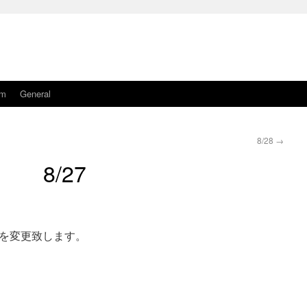
am
General
8/28
→
8/27
を変更致します。