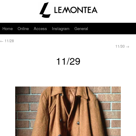
Home
Online
Access
Instagram
General
←
11/28
11/30
→
11/29