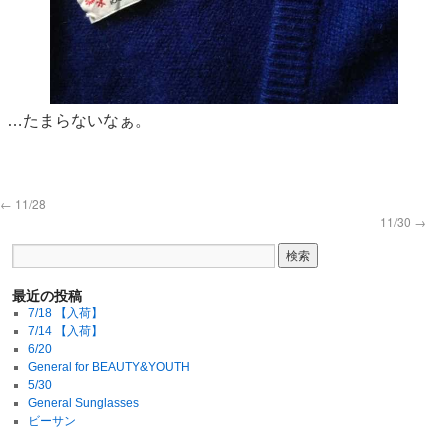
…たまらないなぁ。
←
11/28
11/30
→
最近の投稿
7/18 【入荷】
7/14 【入荷】
6/20
General for BEAUTY&YOUTH
5/30
General Sunglasses
ビーサン