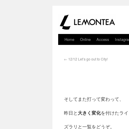
Home
Online
Access
Instagr
←
12/12 Let’s go out to City!
そしてまた打って変わって、
昨日と
大きく変化
を付けたライ
ズラリと一覧をどうぞ。