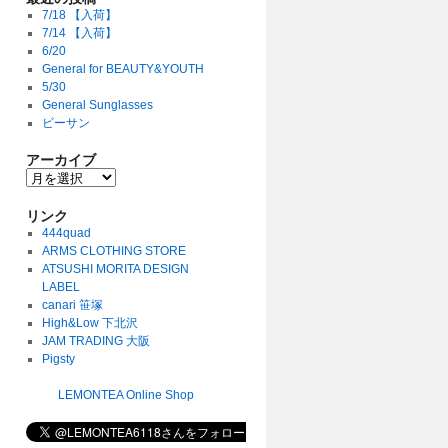
7/18 【入荷】
7/14 【入荷】
6/20
General for BEAUTY&YOUTH
5/30
General Sunglasses
ビーサン
アーカイブ
リンク
444quad
ARMS CLOTHING STORE
ATSUSHI MORITA DESIGN
LABEL
canari 笹塚
High&Low 下北沢
JAM TRADING 大阪
Pigsty
LEMONTEA Online Shop