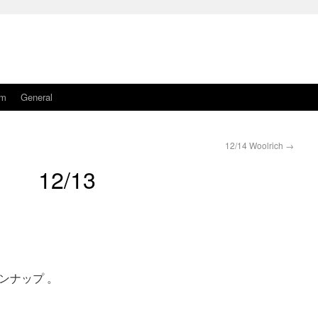
am
General
12/14 Woolrich
→
12/13
ンナップ 。