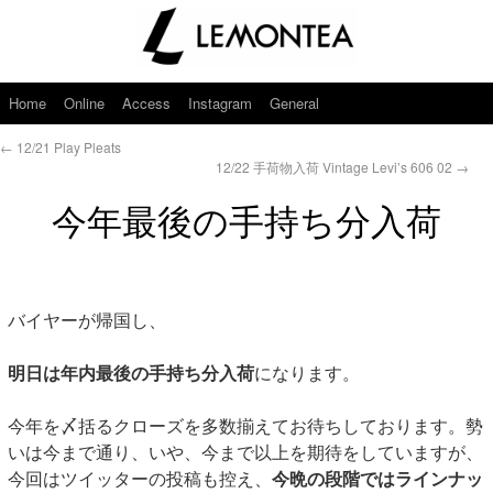
Home
Online
Access
Instagram
General
←
12/21 Play Pleats
12/22 手荷物入荷 Vintage Levi’s 606 02
→
今年最後の手持ち分入荷
バイヤーが帰国し、
明日は年内最後の手持ち分入荷
になります。
今年を〆括るクローズを多数揃えてお待ちしております。勢
いは今まで通り、いや、今まで以上を期待をしていますが、
今回はツイッターの投稿も控え、
今晩の段階ではラインナッ