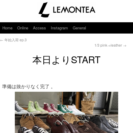
Home
Online
Access
Instagram
General
←
年始入荷 ep.3
1/3 pink→leather
→
本日よりSTART
準備は抜かりなく完了 。