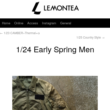
Home
Online
Access
Instagram
General
←
1/23 CAMBER×Thermal+α
1/25 Country Style
→
1/24 Early Spring Men