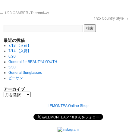
←
1/23 CAMBER×Thermal+α
1/25 Country Style
→
最近の投稿
7/18 【入荷】
7/14 【入荷】
6/20
General for BEAUTY&YOUTH
5/30
General Sunglasses
ビーサン
アーカイブ
LEMONTEA Online Shop