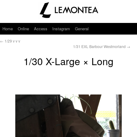
Home
Online
Access
Instagram
General
←
1/29 v v v
1/31 EXL Barbour Westmorland
→
1/30 X-Large × Long