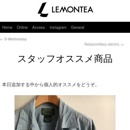
Home
Online
Access
Instagram
General
←
S-Wednesday
Relax(military×denim)
→
スタッフオススメ商品
本日追加する中から個人的オススメをどうぞ。