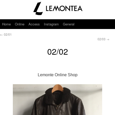
Home
Online
Access
Instagram
General
←
02/01
02/03
→
02/02
Lemonte Online Shop