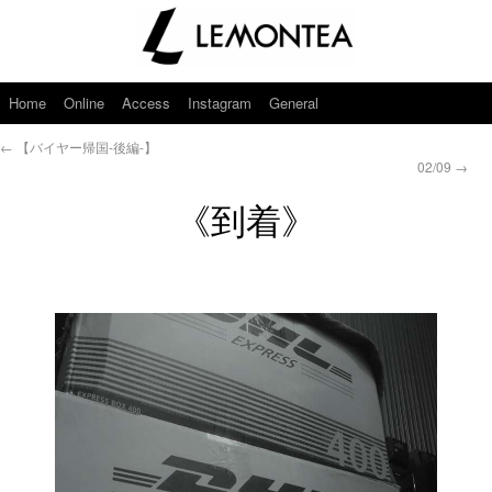
Home
Online
Access
Instagram
General
←
【バイヤー帰国-後編-】
02/09
→
《到着》