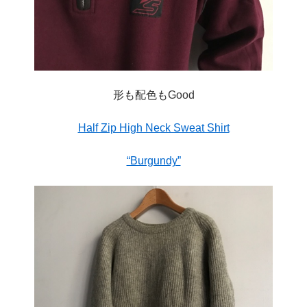
形も配色もGood
Half Zip High Neck Sweat Shirt
“Burgundy”