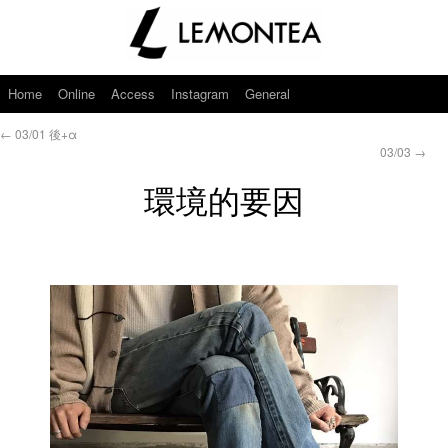
Home
Online
Access
Instagram
General
←
03/01 後+α
03/03
→
環境的要因