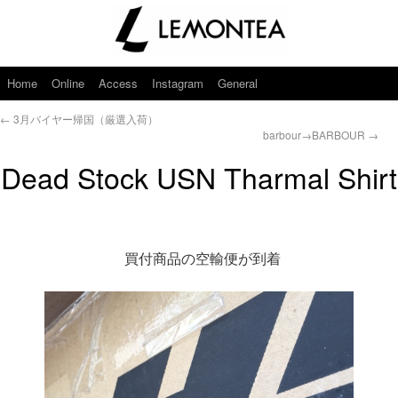
Home
Online
Access
Instagram
General
←
3月バイヤー帰国（厳選入荷）
barbour→BARBOUR
→
Dead Stock USN Tharmal Shirt
買付商品の空輸便が到着