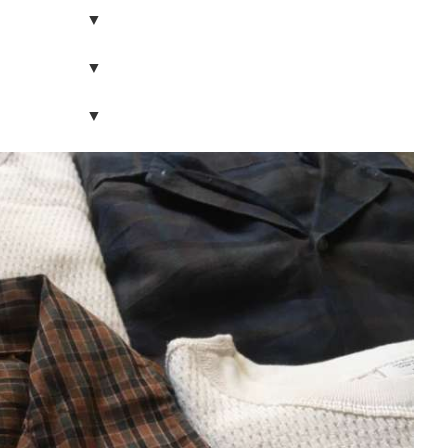
▼
▼
▼