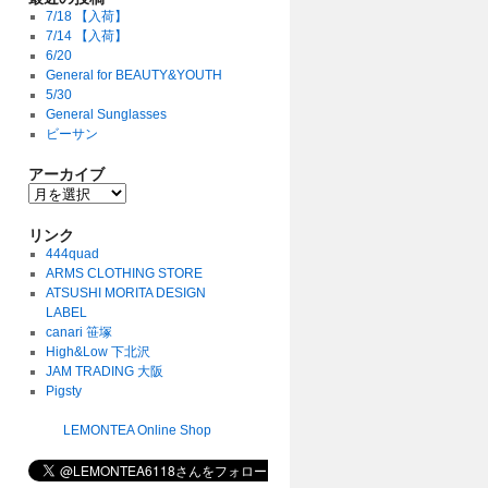
7/18 【入荷】
7/14 【入荷】
6/20
General for BEAUTY&YOUTH
5/30
General Sunglasses
ビーサン
アーカイブ
リンク
444quad
ARMS CLOTHING STORE
ATSUSHI MORITA DESIGN
LABEL
canari 笹塚
High&Low 下北沢
JAM TRADING 大阪
Pigsty
LEMONTEA Online Shop