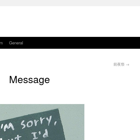
am
General
前夜祭
→
Message