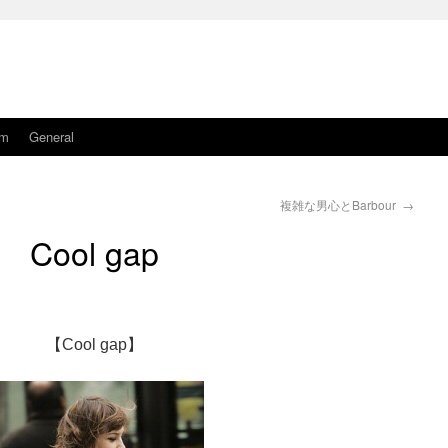
am
General
複雑な男心とBarbour
→
Cool gap
【Cool gap】