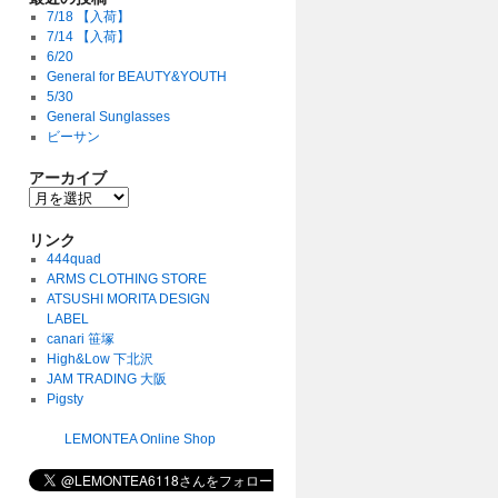
7/18 【入荷】
7/14 【入荷】
6/20
General for BEAUTY&YOUTH
5/30
General Sunglasses
ビーサン
アーカイブ
リンク
444quad
ARMS CLOTHING STORE
ATSUSHI MORITA DESIGN
LABEL
canari 笹塚
High&Low 下北沢
JAM TRADING 大阪
Pigsty
LEMONTEA Online Shop