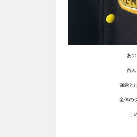
あの
呑ん
強豪と
全体の
こ