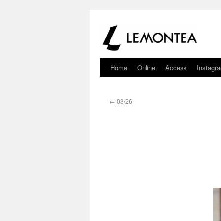
Home
Online
Access
Instagr
←
03/26