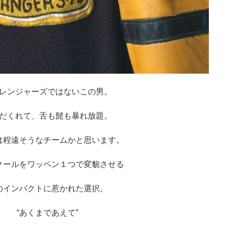
レンジャーズではないこの男。
だくれて、舌も髭も暴れ放題。
は程遠そうなチームかと思います。
クールをワッペン１つで変貌させる
のインパクトに惹かれた選択。
“あくまであえて”