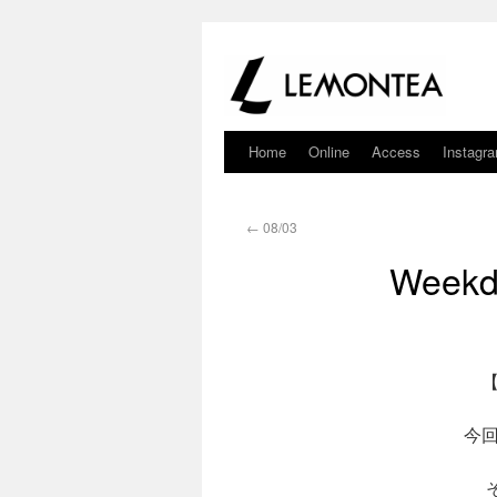
Home
Online
Access
Instagr
←
08/03
Weekd
今回