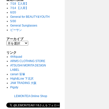
7/18 【入荷】
7/14 【入荷】
6/20
General for BEAUTY&YOUTH
5/30
General Sunglasses
ビーサン
アーカイブ
リンク
444quad
ARMS CLOTHING STORE
ATSUSHI MORITA DESIGN
LABEL
canari 笹塚
High&Low 下北沢
JAM TRADING 大阪
Pigsty
LEMONTEA Online Shop