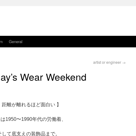
am
General
artist or engineer
→
ay’s Wear Weekend
【 距離が離れるほど面白い 】
は1950〜1990年代の労働着、
そして底支えの装飾品まで。