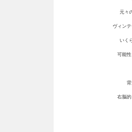
元々
ヴィンテ
いく
可能性
背
右脳的