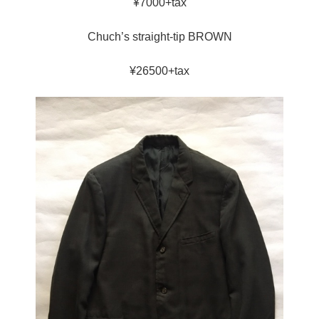
¥7000+tax
Chuch’s straight-tip BROWN
¥26500+tax