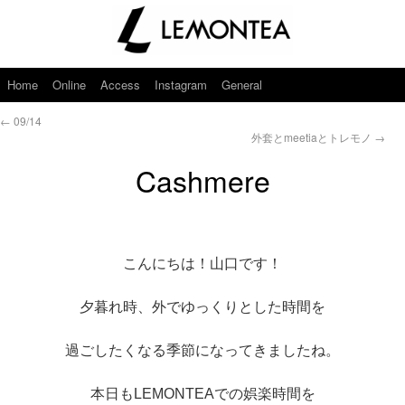
Home
Online
Access
Instagram
General
←
09/14
外套とmeetiaとトレモノ
→
Cashmere
こんにちは！山口です！
夕暮れ時、外でゆっくりとした時間を
過ごしたくなる季節になってきましたね。
本日もLEMONTEAでの娯楽時間を