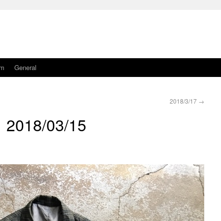
am
General
2018/3/17
→
2018/03/15