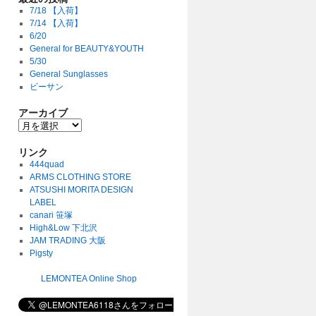
7/18 【入荷】
7/14 【入荷】
6/20
General for BEAUTY&YOUTH
5/30
General Sunglasses
ビーサン
アーカイブ
リンク
444quad
ARMS CLOTHING STORE
ATSUSHI MORITA DESIGN
LABEL
canari 笹塚
High&Low 下北沢
JAM TRADING 大阪
Pigsty
LEMONTEA Online Shop