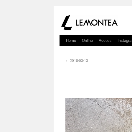
Home
Online
Access
Instagr
←
2018/03/13