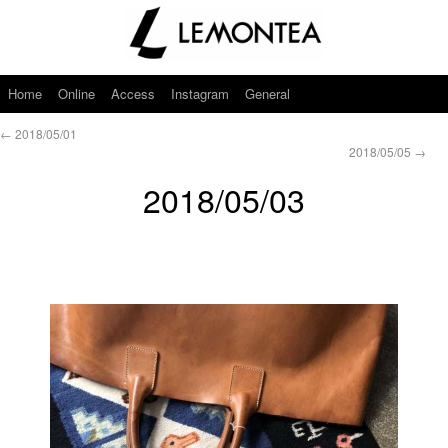
Home
Online
Access
Instagram
General
←
2018/05/01
2018/05/05
→
2018/05/03