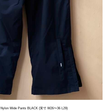
Nylon Wide Pants BLACK (実寸 W26〜36 L29)