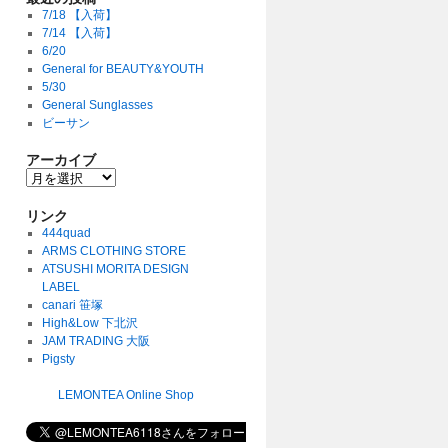
7/18 【入荷】
7/14 【入荷】
6/20
General for BEAUTY&YOUTH
5/30
General Sunglasses
ビーサン
アーカイブ
リンク
444quad
ARMS CLOTHING STORE
ATSUSHI MORITA DESIGN
LABEL
canari 笹塚
High&Low 下北沢
JAM TRADING 大阪
Pigsty
LEMONTEA Online Shop