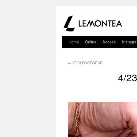
Home
Online
Access
Instagr
←
YOGI FOOTWEAR
4/2