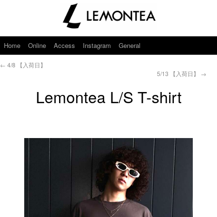
Home
Online
Access
Instagram
General
←
4/8 【入荷日】
5/13 【入荷日】
→
Lemontea L/S T-shirt