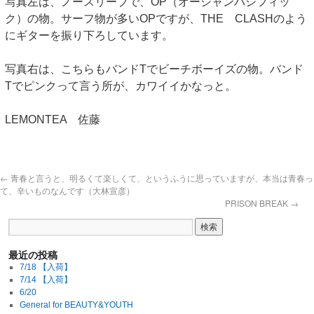
写真左は、ノースリーブで、OP（オーシャンパシフィッ
ク）の物。サーフ物が多いOPですが、THE CLASHのよう
にギターを振り下ろしています。
写真右は、こちらもバンドTでビーチボーイズの物。バンド
Tでピンクって言う所が、カワイイかなっと。
LEMONTEA 佐藤
←
青春と言うと、明るくて楽しくて、というふうに思っていますが、本当は青春っ
て、辛いものなんです（大林宣彦）
PRISON BREAK
→
最近の投稿
7/18 【入荷】
7/14 【入荷】
6/20
General for BEAUTY&YOUTH