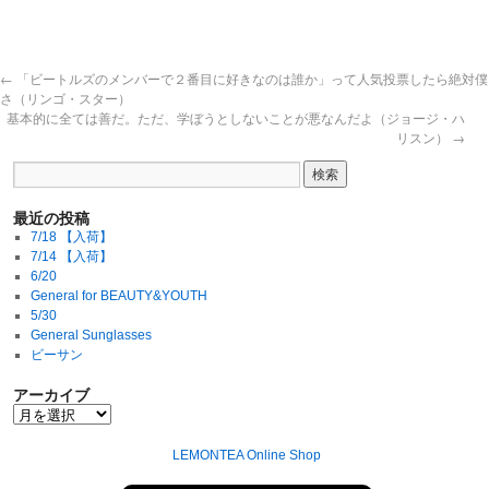
←
「ビートルズのメンバーで２番目に好きなのは誰か」って人気投票したら絶対僕
さ（リンゴ・スター）
基本的に全ては善だ。ただ、学ぼうとしないことが悪なんだよ（ジョージ・ハ
リスン）
→
最近の投稿
7/18 【入荷】
7/14 【入荷】
6/20
General for BEAUTY&YOUTH
5/30
General Sunglasses
ビーサン
アーカイブ
LEMONTEA Online Shop