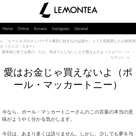
Home
Online
Access
Instagram
General
←
「ビートルズのメンバーで２番目に好きなのは誰か」って人気投票したら絶対僕
さ（リンゴ・スター）
基本的に全ては善だ。ただ、学ぼうとしないことが悪なんだよ（ジョージ・ハ
リスン）
→
愛はお金じゃ買えないよ（ポ
ール・マッカートニー）
今なら、ポール・マッカートニーさんのこの言葉の本当の意
味がようやく分かる気がします。
今日は、あまり多くは語りません。しかし、少しでも夢を与