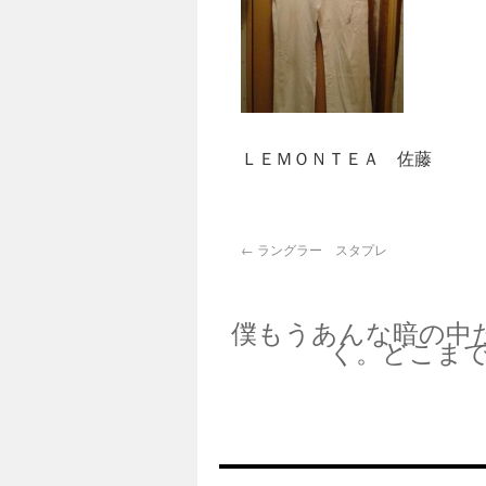
ＬＥＭＯＮＴＥＡ 佐藤
←
ラングラー スタプレ
僕もうあんな暗の中
く。どこま