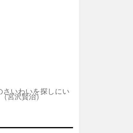
のさいわいを探しにい
（宮沢賢治）