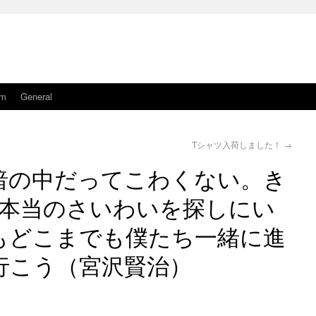
am
General
Tシャツ入荷しました！
→
暗の中だってこわくない。き
本当のさいわいを探しにい
もどこまでも僕たち一緒に進
行こう（宮沢賢治）