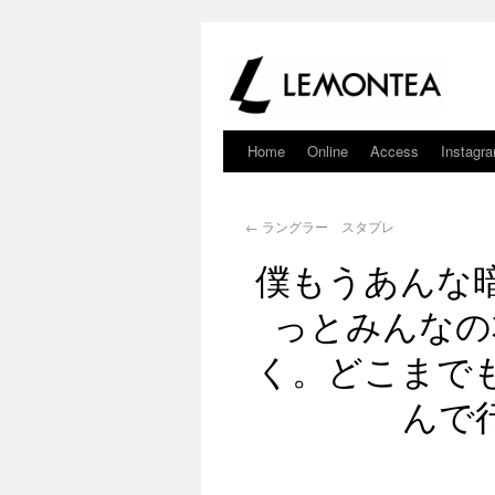
Home
Online
Access
Instagr
←
ラングラー スタプレ
僕もうあんな
っとみんなの
く。どこまで
んで