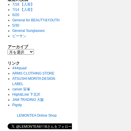
7/18 【入荷】
7/14 【入荷】
6/20
General for BEAUTY&YOUTH
5/30
General Sunglasses
ビーサン
アーカイブ
リンク
444quad
ARMS CLOTHING STORE
ATSUSHI MORITA DESIGN
LABEL
canari 笹塚
High&Low 下北沢
JAM TRADING 大阪
Pigsty
LEMONTEA Online Shop