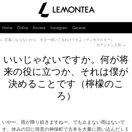
Home
Online
Access
Instagram
General
←
言葉にならないから、ギター弾いてるわけですよ（サンボマスター）
ボアジャン入荷
→
いいじゃないですか。何が将
来の役に立つか、それは僕が
決めることです（檸檬のこ
ろ）
いやー、雨が降り続きますねー。でも止まない雨はないで
す。休みの日に得意の神保町で古本を大量に買い込んだＬＥ