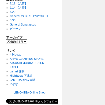
7/18 【入荷】
7/14 【入荷】
6/20
General for BEAUTY&YOUTH
5/30
General Sunglasses
ビーサン
アーカイブ
リンク
444quad
ARMS CLOTHING STORE
ATSUSHI MORITA DESIGN
LABEL
canari 笹塚
High&Low 下北沢
JAM TRADING 大阪
Pigsty
LEMONTEA Online Shop