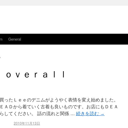
am
General
日
ｌｏｖｅｒａｌｌ
買ったＬｅｅのデニムがようやく表情を変え始めました。
ＥＡＤから着ていく古着も良いものです。お店にもＤＥＡ
らしてください。 話の流れと関係 …
続きを読む
→
2010年11月13日