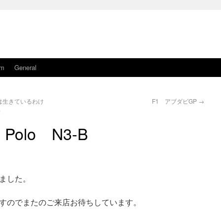
am
General
は生きているわけ
F1 アブダビGP
→
）
Polo N3-B
ました。
すのでまたのご来店お待ちしています。