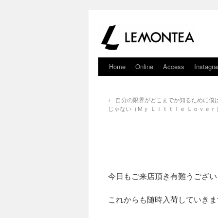
Home
Online
Access
Instagr
←
自分の限界がどこまでか知るために僕
じゃない（Ｍｙ Ｌｉｔｔｌｅ Ｌｏｖｅｒ
今日もご来店頂き有難うござい
これからも随時入荷していきま