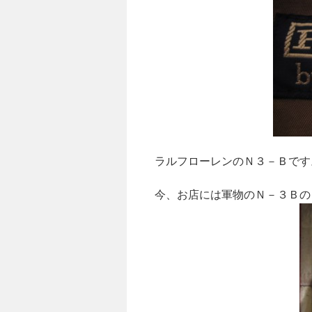
ラルフローレンのＮ３－Ｂです
今、お店には軍物のＮ－３Ｂの