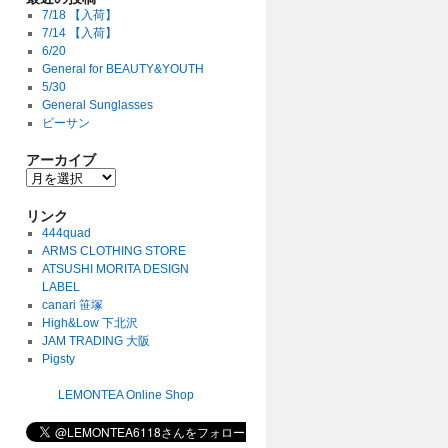
7/18 【入荷】
7/14 【入荷】
6/20
General for BEAUTY&YOUTH
5/30
General Sunglasses
ビーサン
アーカイブ
リンク
444quad
ARMS CLOTHING STORE
ATSUSHI MORITA DESIGN
LABEL
canari 笹塚
High&Low 下北沢
JAM TRADING 大阪
Pigsty
LEMONTEA Online Shop