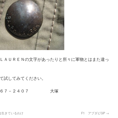
ＬＡＵＲＥＮの文字があったりと所々に軍物とはまた違っ
て試してみてください。
５４６７－２４０７ 大塚
は生きているわけ
F1 アブダビGP
→
）