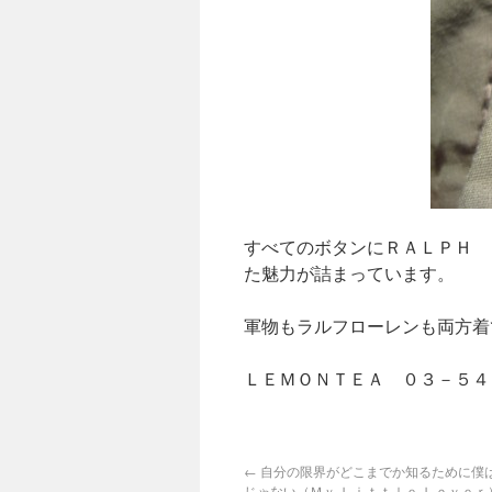
すべてのボタンにＲＡＬＰＨ 
た魅力が詰まっています。
軍物もラルフローレンも両方着
ＬＥＭＯＮＴＥＡ ０３－
←
自分の限界がどこまでか知るために僕
じゃない（Ｍｙ Ｌｉｔｔｌｅ Ｌｏｖｅｒ