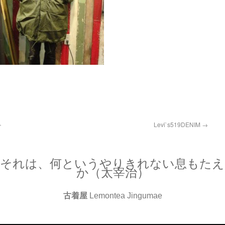
ト
Levi`s519DENIM
→
、それは、何というやりきれない息もたえ
か（太宰治）
古着屋
Lemontea Jingumae