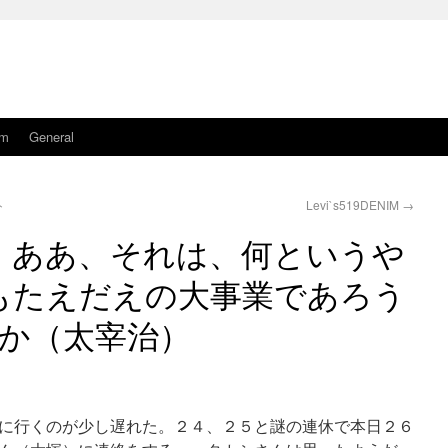
am
General
ト
Levi`s519DENIM
→
。ああ、それは、何というや
もたえだえの大事業であろう
か（太宰治）
に行くのが少し遅れた。２４、２５と謎の連休で本日２６