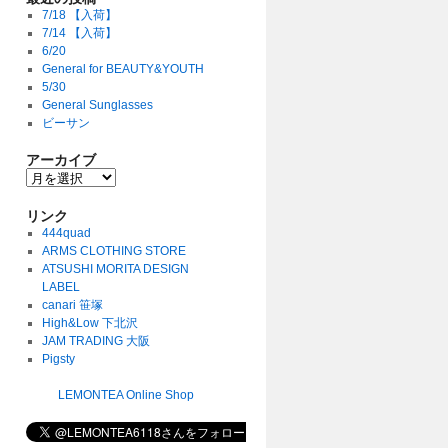
7/18 【入荷】
7/14 【入荷】
6/20
General for BEAUTY&YOUTH
5/30
General Sunglasses
ビーサン
アーカイブ
リンク
444quad
ARMS CLOTHING STORE
ATSUSHI MORITA DESIGN
LABEL
canari 笹塚
High&Low 下北沢
JAM TRADING 大阪
Pigsty
LEMONTEA Online Shop