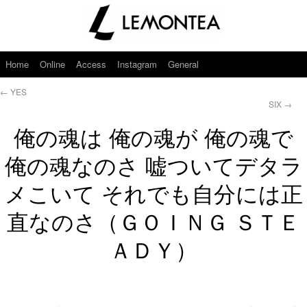
Home
Online
Access
Instagram
General
←
YES
SIX
→
俺の魂は 俺の魂が 俺の魂で
俺の魂なのさ 嘘ついてデタラ
メこいて それでも自分には正
直なのさ（ＧＯＩＮＧ ＳＴＥ
ＡＤＹ）