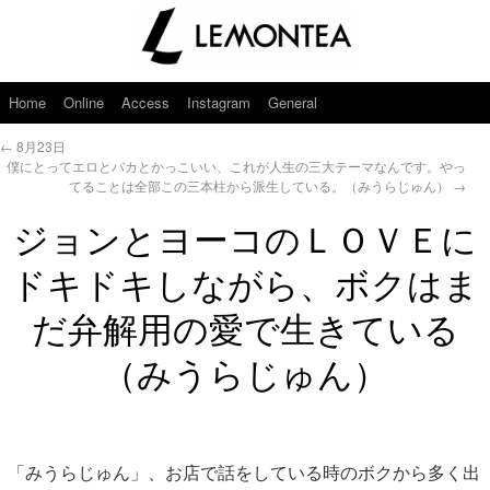
Home
Online
Access
Instagram
General
←
8月23日
僕にとってエロとバカとかっこいい、これが人生の三大テーマなんです。やっ
てることは全部この三本柱から派生している。（みうらじゅん）
→
ジョンとヨーコのＬＯＶＥに
ドキドキしながら、ボクはま
だ弁解用の愛で生きている
（みうらじゅん）
「みうらじゅん」、お店で話をしている時のボクから多く出