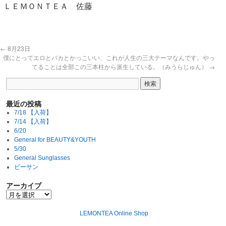
ＬＥＭＯＮＴＥＡ 佐藤
←
8月23日
僕にとってエロとバカとかっこいい、これが人生の三大テーマなんです。やっ
てることは全部この三本柱から派生している。（みうらじゅん）
→
最近の投稿
7/18 【入荷】
7/14 【入荷】
6/20
General for BEAUTY&YOUTH
5/30
General Sunglasses
ビーサン
アーカイブ
LEMONTEA Online Shop