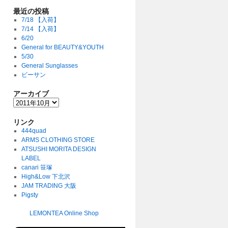
最近の投稿
7/18 【入荷】
7/14 【入荷】
6/20
General for BEAUTY&YOUTH
5/30
General Sunglasses
ビーサン
アーカイブ
リンク
444quad
ARMS CLOTHING STORE
ATSUSHI MORITA DESIGN
LABEL
canari 笹塚
High&Low 下北沢
JAM TRADING 大阪
Pigsty
LEMONTEA Online Shop