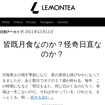
Home
Online
Access
Instagram
General
日別アーカイブ:
2011年12月11日
皆既月食なのか？怪奇日直な
のか？
日毎寒さの増す季節になり、夜の原宿も煌びやかになって
きましたが、あと数日でボクの２７歳が終わる。毎年、こ
の時期になると「明日もまた、同じ日がくるのだろう。幸
福は一生こないのだ。それは分かっている。けれども、き
っとくる、明 …
続きを読む
→