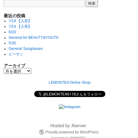
最近の投稿
7/18 【入荷】
7/14 【入荷】
6/20
General for BEAUTY&YOUTH
5/30
General Sunglasses
ビーサン
アーカイブ
LEMONTEA Online Shop
Hosted by Xserver
Proudly powered by WordPress.
Copyright © LEMONTEA.