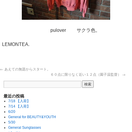
pulover サクラ色。
LEMONTEA.
←
あえての無題からスタート。
６０点に限りなく近い１２点（園子温監督）
→
最近の投稿
7/18 【入荷】
7/14 【入荷】
6/20
General for BEAUTY&YOUTH
5/30
General Sunglasses