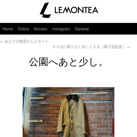
Home
Online
Access
Instagram
General
←
あえての無題からスタート。
６０点に限りなく近い１２点（園子温監督）
→
公園へあと少し。