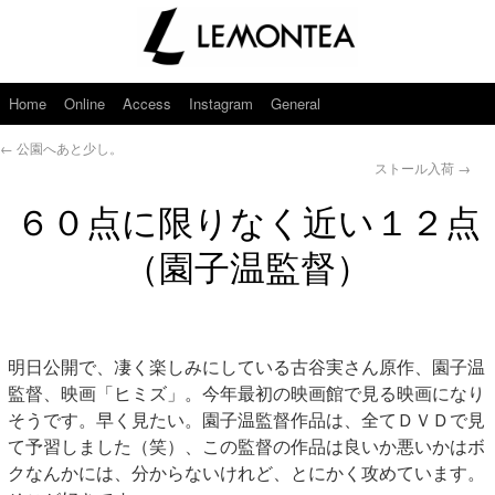
Home
Online
Access
Instagram
General
←
公園へあと少し。
ストール入荷
→
６０点に限りなく近い１２点
（園子温監督）
明日公開で、凄く楽しみにしている古谷実さん原作、園子温
監督、映画「ヒミズ」。今年最初の映画館で見る映画になり
そうです。早く見たい。園子温監督作品は、全てＤＶＤで見
て予習しました（笑）、この監督の作品は良いか悪いかはボ
クなんかには、分からないけれど、とにかく攻めています。