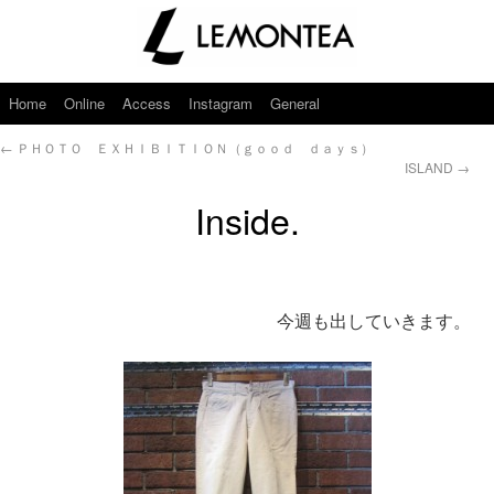
Home
Online
Access
Instagram
General
←
ＰＨＯＴＯ ＥＸＨＩＢＩＴＩＯＮ（ｇｏｏｄ ｄａｙｓ）
ISLAND
→
Inside.
今週も出していきます。