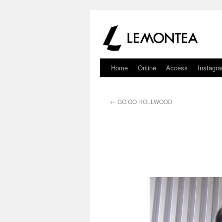
Home
Online
Access
Instagr
←
GO GO HOLLWOOD