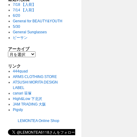
7/18 【入荷】
7/14 【入荷】
6/20
General for BEAUTY&YOUTH
5/30
General Sunglasses
ビーサン
アーカイブ
リンク
444quad
ARMS CLOTHING STORE
ATSUSHI MORITA DESIGN
LABEL
canari 笹塚
High&Low 下北沢
JAM TRADING 大阪
Pigsty
LEMONTEA Online Shop