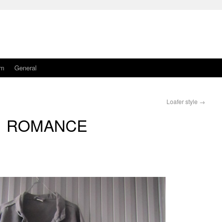
am
General
Loafer style
→
ROMANCE