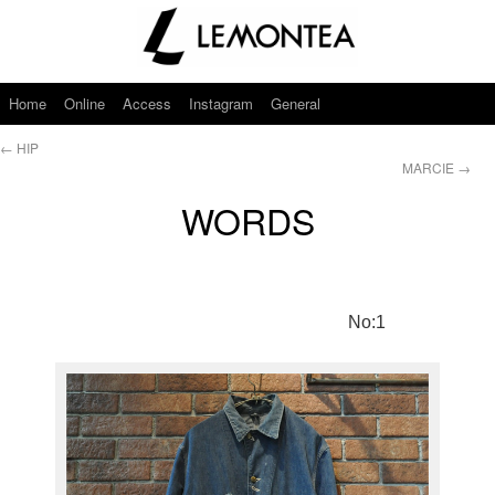
Home
Online
Access
Instagram
General
←
HIP
MARCIE
→
WORDS
No:1