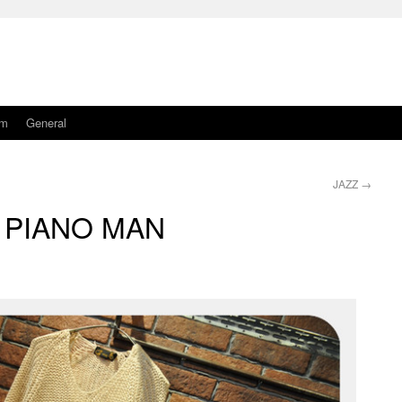
am
General
JAZZ
→
PIANO MAN