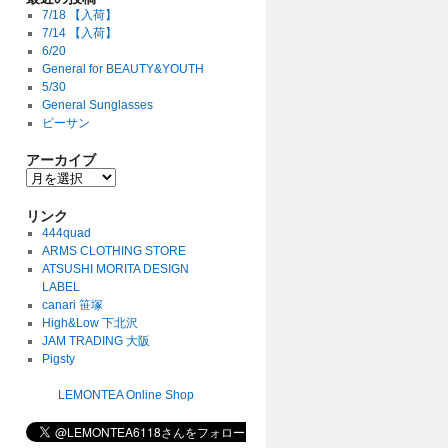
7/18 【入荷】
7/14 【入荷】
6/20
General for BEAUTY&YOUTH
5/30
General Sunglasses
ビーサン
アーカイブ
リンク
444quad
ARMS CLOTHING STORE
ATSUSHI MORITA DESIGN
LABEL
canari 笹塚
High&Low 下北沢
JAM TRADING 大阪
Pigsty
LEMONTEA Online Shop