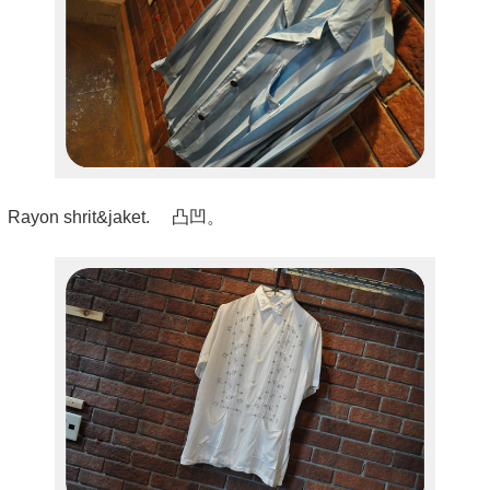
Rayon shrit&jaket. 凸凹。