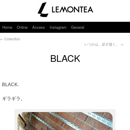
Home
Online
Access
Instagram
General
←
Collection
いつかは、必ず届く。
→
BLACK
BLACK.
ギラギラ。