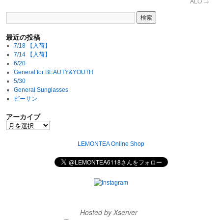
ALO
→
最近の投稿
7/18 【入荷】
7/14 【入荷】
6/20
General for BEAUTY&YOUTH
5/30
General Sunglasses
ビーサン
アーカイブ
LEMONTEA Online Shop
Hosted by Xserver