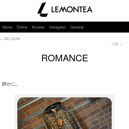
Home
Online
Access
Instagram
General
←
BELGIUM
入荷
→
ROMANCE
静かに。