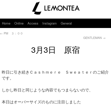
Home
Online
Access
Instagram
General
←
PM ３：００
GENTLEMAN
→
3月3日 原宿
昨日に引き続きＣａｓｈｍｅｒｅ Ｓｗｅａｔｅｒのご紹介
です。
しかし昨日と同じような内容でもつまらないので、
本日はオーバーサイズのものに注目しました