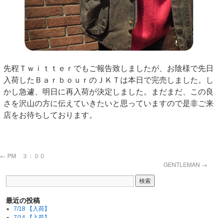
先程Ｔｗｉｔｔｅｒでもご報告致しましたが、お陰様で先日
入荷したＢａｒｂｏｕｒのＪＫＴは本日で完売しました。し
かし急遽、明日に再入荷が決定しました。まだまだ、この良
さを沢山の方に伝えていきたいと思っていますので是非ご来
店をお待ちしております。
←
PM ３：００
GENTLEMAN
→
最近の投稿
7/18 【入荷】
7/14 【入荷】