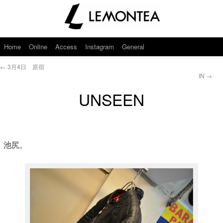
Home
Online
Access
Instagram
General
←
3月4日 原宿
IN
→
UNSEEN
池尻。