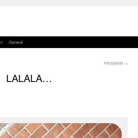
am
General
PROGRAM
→
LALALA…