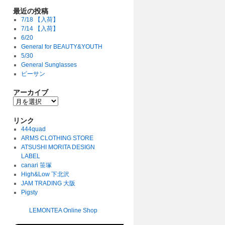
最近の投稿
7/18 【入荷】
7/14 【入荷】
6/20
General for BEAUTY&YOUTH
5/30
General Sunglasses
ビーサン
アーカイブ
リンク
444quad
ARMS CLOTHING STORE
ATSUSHI MORITA DESIGN
LABEL
canari 笹塚
High&Low 下北沢
JAM TRADING 大阪
Pigsty
LEMONTEA Online Shop