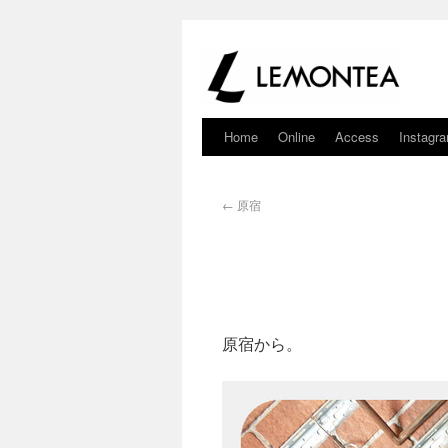
Home
Online
Access
Instagr
←
原宿
原宿から。