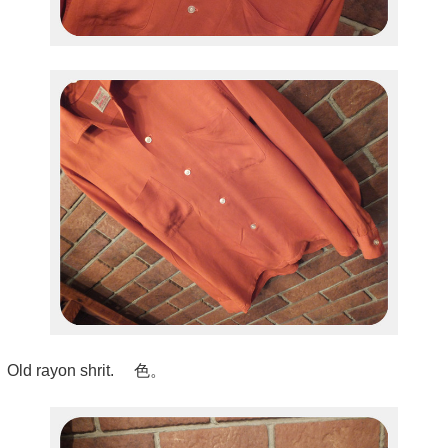
Old rayon shrit. 色。