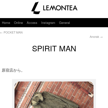
Home
Online
Access
Instagram
General
←
POCKET MAN
Anorak
→
SPIRIT MAN
原宿店から。