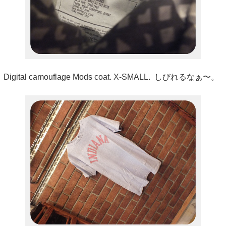
Digital camouflage Mods coat. X-SMALL. しびれるなぁ〜。